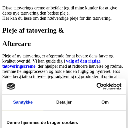
Disse tatoverings creme anbefaler jeg til mine kunder for at give
deres nye tatovering den bedste pleje.
Her kan du læse om den nødvendige pleje for din tatovering.
Pleje af tatovering &
Aftercare
Pleje af ny tatovering er afgørende for at bevare dens farve og
kvalitet over tid. Vi kan guide dig i
valg af den rigtige
tatoveringscreme
, der hjælper med at reducere hævelse og rødme,
fremme helingsprocessen og holde huden fugtig og hydreret. Hos
Søderberg tattoo tilbyder jeg rådgivning og produkter til optimal
pleje af din nye tatovering.
Tattoo Aftercare:
Tillykke med din nye tatovering. Det er vigtigt at du passer godt på
den og følger disse gode råd og vejledning, da 50% af det endelige
Samtykke
Detaljer
Om
resultat ligger i plejen.
Husk at bruge din sunde fornuft – det er et åbent sår du har fået.
Jeg anbefaler disse creme til pleje af din nye tatovering »
Denne hjemmeside bruger cookies
Brændsårsfolie