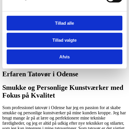
Undgå:
Tillad alle
Skidt og støv i din nye tatovering (især de første 2-3 dage)
Stramt tøj på din nye tatovering.
At røre ved din nye tatovering med uvaskede hænder.
Tillad valgte
At udtørre din nye tatovering.
Karbad, svømning eller sauna i minimum 2 uger.
Sol i minimum 3 uger.
At pille, klø eller på anden måde at traumatisere din nye
Afvis
tatovering.
Erfaren Tatovør i Odense
Smukke og Personlige Kunstværker med
Fokus på Kvalitet
Som professionel tatovør i Odense har jeg en passion for at skabe
smukke og personlige kunstværker på mine kunders kroppe. Jeg har
brugt mange år på at lære og perfektionere mine tekniske
færdigheder, og jeg er altid på udkig efter nye teknikker og stilarter,
som jeg kan integrere i mine tatoveringer. Som tatovør er det vigtigt