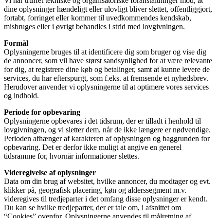
Vi har truffet tekniske og organisatoriske foranstaltninger mod, at
dine oplysninger hændeligt eller ulovligt bliver slettet, offentliggjort,
fortabt, forringet eller kommer til uvedkommendes kendskab,
misbruges eller i øvrigt behandles i strid med lovgivningen.
Formål
Oplysningerne bruges til at identificere dig som bruger og vise dig
de annoncer, som vil have størst sandsynlighed for at være relevante
for dig, at registrere dine køb og betalinger, samt at kunne levere de
services, du har efterspurgt, som f.eks. at fremsende et nyhedsbrev.
Herudover anvender vi oplysningerne til at optimere vores services
og indhold.
Periode for opbevaring
Oplysningerne opbevares i det tidsrum, der er tilladt i henhold til
lovgivningen, og vi sletter dem, når de ikke længere er nødvendige.
Perioden afhænger af karakteren af oplysningen og baggrunden for
opbevaring. Det er derfor ikke muligt at angive en generel
tidsramme for, hvornår informationer slettes.
Videregivelse af oplysninger
Data om din brug af websitet, hvilke annoncer, du modtager og evt.
klikker på, geografisk placering, køn og alderssegment m.v.
videregives til tredjeparter i det omfang disse oplysninger er kendt.
Du kan se hvilke tredjeparter, der er tale om, i afsnittet om
“Cookies” ovenfor. Oplysningerne anvendes til målretning af