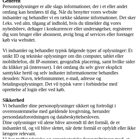
Generelt
Personoplysninger er alle slags informationer, der i et eller andet
omfang kan henføres til dig. Når du benytter vores website
indsamler og behandler vi en række sådanne informationer. Det sker
f.eks. ved alm. tilgang af indhold, hvis du tilmelder dig vores
nyhedsbrev, deltager i konkurrencer eller undersøgelser, registrerer
dig som bruger eller abonnent, øvrig brug af services eller foretager
køb via websitet.
Vi indsamler og behandler typisk følgende typer af oplysninger: Et
unikt ID og tekniske oplysninger om din computer, tablet eller
mobiltelefon, dit IP-nummer, geografisk placering, samt hvilke sider
du klikker på (interesser). I det omfang du selv giver eksplicit
samtykke hertil og selv indtaster informationerne behandles
desuden: Navn, telefonnummer, e-mail, adresse og
betalingsoplysninger. Det vil typisk være i forbindelse med
oprettelse af login eller ved køb.
Sikkerhed
Vi behandler dine personoplysninger sikkert og fortroligt i
overensstemmelse med gældende lovgivning, herunder
persondataforordningen og databeskyttelsesloven.
Dine oplysninger vil alene blive anvendt til det formål, de er
indsamlet til, og vil blive slettet, når dette formål er opfyldt eller ikke
længere relevant.