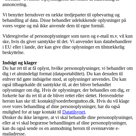
annoncering.
Vi benytter herudover en række tredjeparter til opbevaring og
behandling af data. Disse behandler udelukkende oplysninger på
vores vegne og må ikke anvende dem til egne formål.
Videregivelse af personoplysninger som navn og e-mail m.v. vil kun
ske, hvis du giver samtykke til det. Vi anvender kun databehandlere
i EU eller i lande, der kan give dine oplysninger en tilstrækkelig
beskyttelse.
Indsigt og klager
Du har ret til at få oplyst, hvilke personoplysninger, vi behandler om
dig i et almindeligt format (dataportabilitet). Du kan desuden til
enhver tid gøre indsigelse mod, at oplysninger anvendes. Du kan
også tilbagekalde dit samtykke til, at der bliver behandlet
oplysninger om dig. Hvis de oplysninger, der behandles om dig, er
forkerte har du ret til at de bliver rettet eller slettet. Henvendelse
herom kan ske til:
kontakt@soederbergtattoo.dk
. Hvis du vil klage
over vores behandling af dine personoplysninger, har du også
mulighed for at tage kontakt til
Datatilsynet
.
Ønsker du ikke længere, at vi skal behandle dine personoplysninger,
eller at vi skal begrænse behandlingen af dine personoplysninger,
kan du også sende os en anmodning herom til ovennævnte e-
mailadresse.