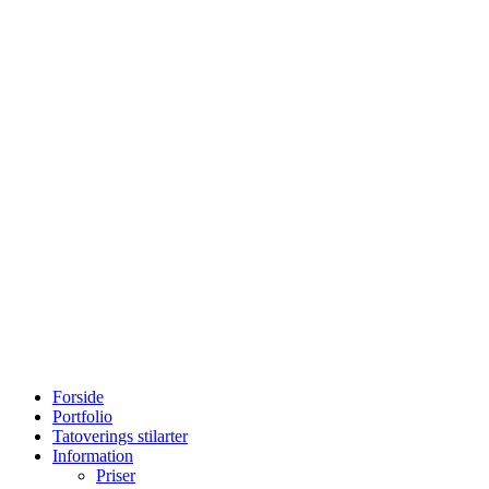
Videre
til
indhold
Forside
Portfolio
Tatoverings stilarter
Information
Priser